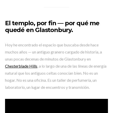
El templo, por fin — por qué me
quedé en Glastonbury.
Hoy he encontrado el espacio que buscaba desde hace
muchos años — un antiguo granero cargado de historia, a
unas pocas decenas de minutos de Glastonbury en
Chesterblade Hills
, a lo largo de una de las líneas de energía
natural que los antiguos celtas conocían bien. No es un
hogar. No es una oficina. Es un taller de perfumería, un
laboratorio, un lugar de encuentros y transmisión.