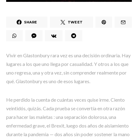
SHARE
TWEET
Vivir en Glastonbury rara vez es una decisión ordinaria. Hay
lugares a los que uno llega por casualidad. Y otros a los que
uno regresa, una y otra vez, sin comprender realmente por
qué. Glastonbury es uno de esos lugares.
He perdido la cuenta de cuántas veces quise irme. Ciento
veintidós, quizás. Cada prueba se convertía en otra razón
para hacer las maletas : una separación dolorosa, una
enfermedad grave, el Brexit, luego dos años de aislamiento
durante la pandemia — dos años sin poder sostener la mano