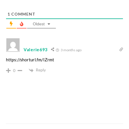
1
COMMENT
Oldest
Valerie693
3 months ago
https://shorturl.fm/IZrmt
Reply
0