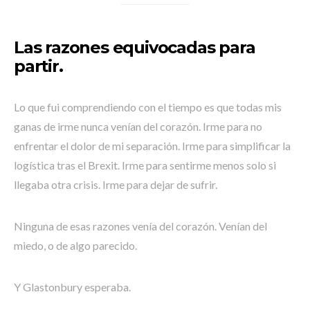
Las razones equivocadas para
partir.
Lo que fui comprendiendo con el tiempo es que todas mis
ganas de irme nunca venían del corazón. Irme para no
enfrentar el dolor de mi separación. Irme para simplificar la
logística tras el Brexit. Irme para sentirme menos solo si
llegaba otra crisis. Irme para dejar de sufrir.
Ninguna de esas razones venía del corazón. Venían del
miedo, o de algo parecido.
Y Glastonbury esperaba.