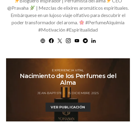
Bloguero inspirador | Perfumista del alma
CEO
@Pravaha
| Mezclas de elixires aromáticos espirituales.
Embárquese en un lujoso viaje olfativo para descubrir el
poder transformador del aroma.
#PerfumeAlquimia
#Motivación #Espiritualidad
EXPERIENCIA VITAL
Nacimiento de los Perfumes del
Alma
JEAN-BAPTISTE
15 DICIEMBRE 2025
VER PUBLICACIÓN